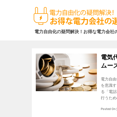
電力自由化の疑問解決！お得な電力会社
電気
ムー
電力自由
を意識す
る「電話
行うため
Posted On