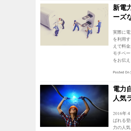
新電
ーズ
実際に電
を利用す
えで料金
モチベー
をお伝え
Posted On
電力
人気ラ
2016
ばれる登
力の人気