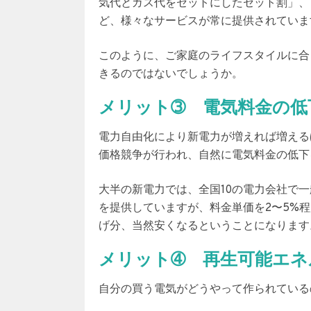
気代とガス代をセットにしたセット割」、
ど、様々なサービスが常に提供されていま
このように、ご家庭のライフスタイルに合
きるのではないでしょうか。
メリット➂ 電気料金の低
電力自由化により新電力が増えれば増える
価格競争が行われ、自然に
電気料金の低下
大半の新電力では、全国10の電力会社で
を提供していますが、
料金単価を2〜5%
げ分、当然安くなる
ということになります
メリット➃ 再生可能エネ
自分の
買う電気がどうやって作られている