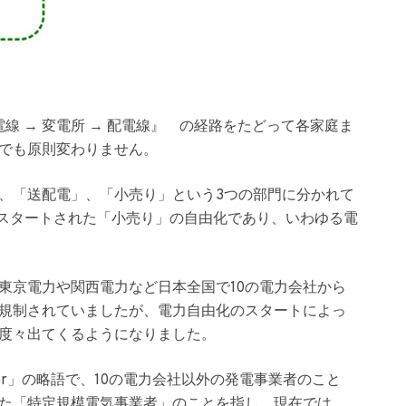
線 → 変電所 → 配電線』 の経路をたどって各家庭ま
でも原則変わりません。
、「送配電」、「小売り」という3つの部門に分かれて
にスタートされた「小売り」の自由化
であり、いわゆる電
東京電力や関西電力など日本全国で10の電力会社から
規制されていましたが、電力自由化のスタートによっ
度々出てくるようになりました。
 Supplier」の略語で、10の電力会社以外の発電事業者のこと
た
「特定規模電気事業者」
のことを指し、現在では