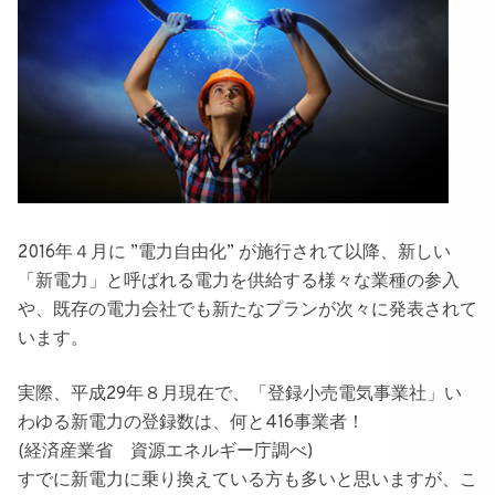
2016年４月に
”電力自由化”
が施行されて以降、新しい
「新電力」
と呼ばれる電力を供給する様々な業種の参入
や、
既存の電力会社でも新たなプランが次々に発表されて
います
。
実際、平成29年８月現在で、「登録小売電気事業社」い
わゆる
新電力の登録数は、何と
416事業者
！
(経済産業省 資源エネルギー庁調べ)
すでに新電力に乗り換えている方も多いと思いますが、こ