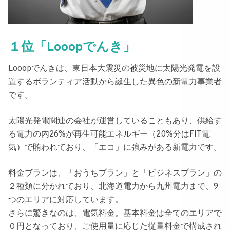
１位「Looopでんき」
Looopでんき
は、東日本大震災の被災地に太陽光発電を設
置するボランティア活動から誕生した異色の新電力事業者
です。
太陽光発電関連の会社が運営していることもあり、
供給す
る電力の内26%が再生可能エネルギー（20%分はFIT電
気）で賄われており、「エコ」に強みがある新電力
です。
料金ブランは、
「おうちプラン」と「ビジネスプラン」
の
２種類に分かれており、北海道電力から九州電力まで、
9
つのエリアに対応
しています。
さらに驚きなのは、電気料金。
基本料金は全てのエリアで
０円
となっており、ご使用量に応じた従量料金で構成され