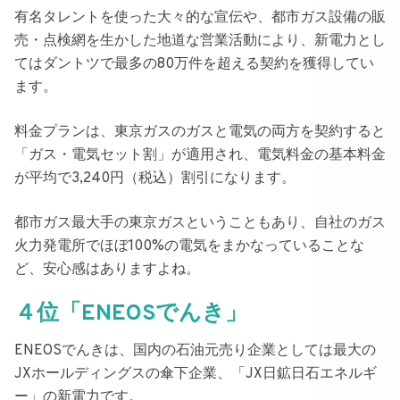
有名タレントを使った大々的な宣伝や、都市ガス設備の販
売・点検網を生かした地道な営業活動により、新電力とし
てはダントツで最多の
80万件を超える契約
を獲得してい
ます。
料金プランは、
東京ガスのガスと電気の両方を契約すると
「ガス・電気セット割」
が適用され、
電気料金の基本料金
が平均で3,240円（税込）割引になります
。
都市ガス最大手の東京ガスということもあり、自社のガス
火力発電所でほぼ100%の電気をまかなっていることな
ど、安心感はありますよね。
４位「ENEOSでんき」
ENEOSでんき
は、国内の石油元売り企業としては最大の
JXホールディングスの傘下企業、「JX日鉱日石エネルギ
ー」の新電力です。