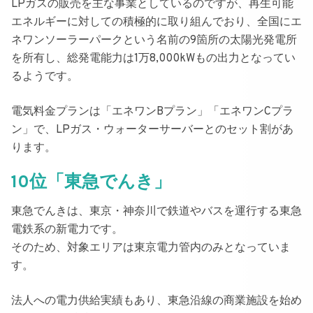
LPガスの販売を主な事業としているのですが、再生可能
エネルギーに対しての積極的に取り組んでおり、全国にエ
ネワンソーラーパークという名前の
9箇所の太陽光発電所
を所有
し、総発電能力は1万8,000kWもの出力となってい
るようです。
電気料金プランは
「エネワンBプラン」「エネワンCプラ
ン」
で、
LPガス・ウォーターサーバーとのセット割があ
ります
。
10位「東急でんき」
東急でんき
は、東京・神奈川で鉄道やバスを運行する
東急
電鉄系の新電力
です。
そのため、
対象エリアは東京電力管内のみ
となっていま
す。
法人への電力供給実績もあり、東急沿線の商業施設を始め