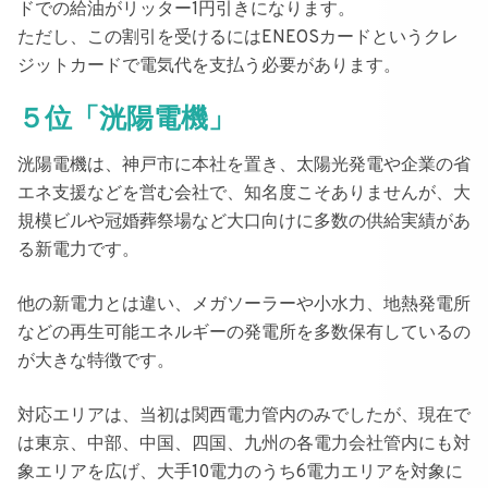
ドでの給油がリッター1円引きになります
。
ただし、この割引を受けるにはENEOSカードというクレ
ジットカードで電気代を支払う必要があります。
５位「洸陽電機」
洸陽電機
は、神戸市に本社を置き、太陽光発電や企業の省
エネ支援などを営む会社で、知名度こそありませんが、大
規模ビルや冠婚葬祭場など大口向けに多数の供給実績があ
る新電力です。
他の新電力とは違い、メガソーラーや小水力、地熱発電所
などの
再生可能エネルギーの発電所を多数保有している
の
が大きな特徴です。
対応エリアは、当初は関西電力管内のみでしたが、現在で
は東京、中部、中国、四国、九州の各電力会社管内にも対
象エリアを広げ、大手10電力のうち
6電力エリアを対象
に